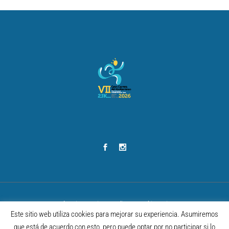
Legal notice
–
Privacy policy
–
Cookies privacy
Este sitio web utiliza cookies para mejorar su experiencia. Asumiremos
VI GRAN CARRERA DEL MEDITERRÁNEO 2025 – Developed by
BAÑULS
que está de acuerdo con esto, pero puede optar por no participar si lo