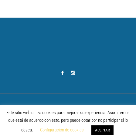
Aviso legal
–
Política de privacidad
–
Política de cookies
Este sitio web utiliza cookies para mejorar su experiencia. Asumiremos
VII GRAN CARRERA DEL MEDITERRÁNEO 2026 – Desarrollado por
BAÑULS
que está de acuerdo con esto, pero puede optar por no participar si lo
COMUNICACIÓN
desea.
Configuración de cookies
ACEPTAR